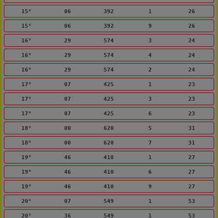
15°
06
392
1
26
15°
06
392
9
26
16°
29
574
3
24
16°
29
574
4
24
16°
29
574
2
24
17°
07
425
1
23
17°
07
425
3
23
17°
07
425
6
23
18°
00
620
5
31
18°
00
620
7
31
19°
46
410
1
27
19°
46
410
6
27
19°
46
410
9
27
20°
07
549
1
53
20°
36
549
1
53