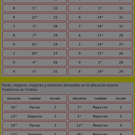
0
5°
32
2
5°
31
4
12°
32
6
14°
31
3
3°
30
7
18°
31
0
7°
29
6
11°
28
8
15°
29
1
19°
27
3
20°
27
9
15°
26
9
4°
26
9
2°
26
4
5°
25
6
19°
26
Pares, impares, mayores y menores atrasados en la ubicación exacta
Estadísticas de Córdoba
Ubicación
Cualidad
Sin salir
Ubicación
Cualidad
Sin salir
16°
Pares
7
7°
Mayores
5
13°
Impares
3
5°
Mayores
5
19°
Pares
3
12°
Menores
4
12°
Impares
2
20°
Menores
4