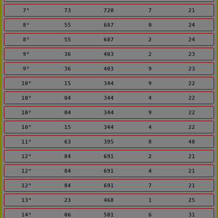
7°
73
720
7
21
8°
55
687
0
24
8°
55
687
2
24
9°
36
403
2
23
9°
36
403
9
23
10°
15
344
9
22
10°
04
344
4
22
10°
04
344
9
22
10°
15
344
4
22
11°
63
395
8
48
12°
84
691
2
21
12°
84
691
4
21
12°
84
691
7
21
13°
23
468
1
25
14°
06
501
6
31