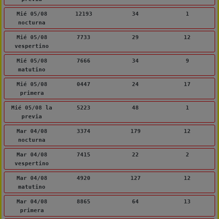
Mié 05/08
12193
34
1
nocturna
Mié 05/08
7733
29
12
vespertino
Mié 05/08
7666
34
9
matutino
Mié 05/08
0447
24
17
primera
Mié 05/08 la
5223
48
1
previa
Mar 04/08
3374
179
12
nocturna
Mar 04/08
7415
22
2
vespertino
Mar 04/08
4920
127
12
matutino
Mar 04/08
8865
64
13
primera