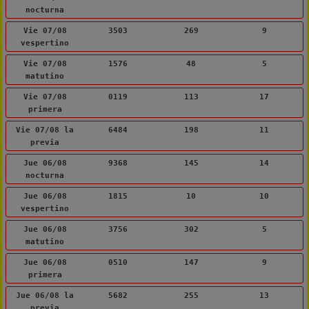
nocturna
Vie 07/08
3503
269
9
vespertino
Vie 07/08
1576
48
5
matutino
Vie 07/08
0119
113
17
primera
Vie 07/08 la
6484
198
11
previa
Jue 06/08
9368
145
14
nocturna
Jue 06/08
1815
10
10
vespertino
Jue 06/08
3756
302
5
matutino
Jue 06/08
0510
147
9
primera
Jue 06/08 la
5682
255
13
previa