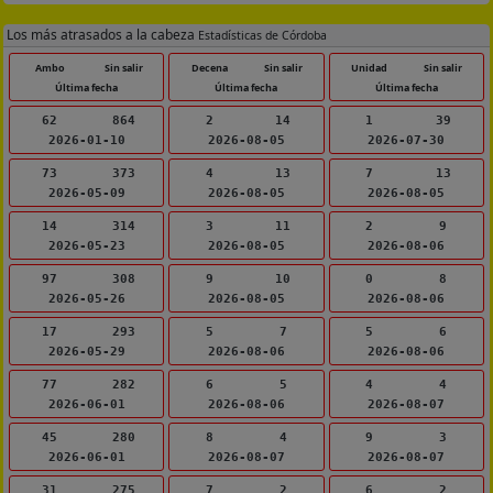
Los más atrasados a la cabeza
Estadísticas de Córdoba
Ambo
Sin salir
Decena
Sin salir
Unidad
Sin salir
Última fecha
Última fecha
Última fecha
62
864
2
14
1
39
2026-01-10
2026-08-05
2026-07-30
73
373
4
13
7
13
2026-05-09
2026-08-05
2026-08-05
14
314
3
11
2
9
2026-05-23
2026-08-05
2026-08-06
97
308
9
10
0
8
2026-05-26
2026-08-05
2026-08-06
17
293
5
7
5
6
2026-05-29
2026-08-06
2026-08-06
77
282
6
5
4
4
2026-06-01
2026-08-06
2026-08-07
45
280
8
4
9
3
2026-06-01
2026-08-07
2026-08-07
31
275
7
2
6
2