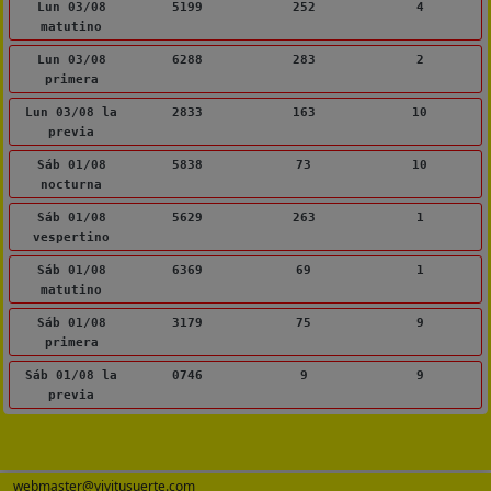
Lun 03/08
5199
252
4
matutino
Lun 03/08
6288
283
2
primera
Lun 03/08 la
2833
163
10
previa
Sáb 01/08
5838
73
10
nocturna
Sáb 01/08
5629
263
1
vespertino
Sáb 01/08
6369
69
1
matutino
Sáb 01/08
3179
75
9
primera
Sáb 01/08 la
0746
9
9
previa
webmaster@vivitusuerte.com