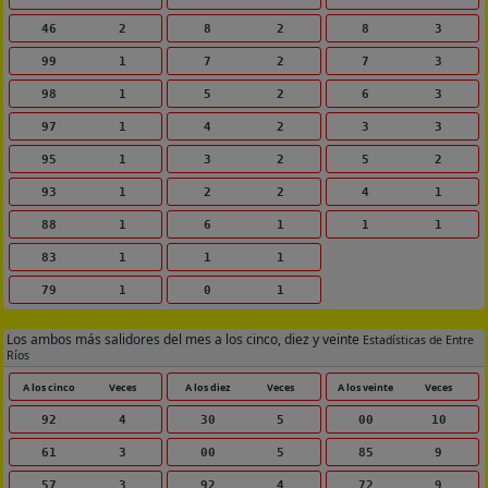
46
2
8
2
8
3
99
1
7
2
7
3
98
1
5
2
6
3
97
1
4
2
3
3
95
1
3
2
5
2
93
1
2
2
4
1
88
1
6
1
1
1
83
1
1
1
79
1
0
1
Los ambos más salidores del mes a los cinco, diez y veinte
Estadísticas de Entre
Ríos
A los cinco
Veces
A los diez
Veces
A los veinte
Veces
92
4
30
5
00
10
61
3
00
5
85
9
57
3
92
4
72
9