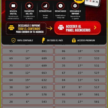
2°
Impares
1
13°
Mayores
1
1°
Pares
1
1°
Mayores
1
Pares: 0-2-4-6-8. Impares: 1-3-5-7-9.
Menores: 0-1-2-3-4. Mayores: 5-6-7-8-9.
Ambos atrasados en la ubicación exacta
Estadísticas de Entre Ríos
Ambo
Ubicación
Sin salir
Ambo
Ubicación
Sin salir
58
20°
828
30
16°
540
95
2°
801
06
18°
539
69
14°
689
43
5°
533
75
11°
689
35
17°
531
08
12°
663
67
15°
527
64
19°
632
84
13°
521
38
16°
631
87
9°
517
14
9°
578
95
19°
501
28
6°
543
73
17°
501