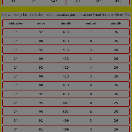
14
2°
542
63
10°
495
Los ambos y las unidades más atrasadas por ubicación
Estadísticas de Entre Ríos
Ubicación
Ambo
Sin salir
Unidad
Sin salir
1°
92
413
1
26
1°
00
413
0
26
1°
92
413
3
26
1°
00
413
1
26
1°
92
413
4
26
1°
00
413
3
26
1°
00
413
4
26
1°
92
413
0
26
2°
95
801
0
25
2°
95
801
6
25
3°
91
409
3
26
3°
91
409
3
26