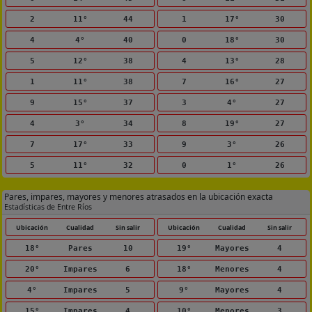
2
11°
44
1
17°
30
4
4°
40
0
18°
30
5
12°
38
4
13°
28
1
11°
38
7
16°
27
9
15°
37
3
4°
27
4
3°
34
8
19°
27
7
17°
33
9
3°
26
5
11°
32
0
1°
26
Pares, impares, mayores y menores atrasados en la ubicación exacta
Estadísticas de Entre Ríos
Ubicación
Cualidad
Sin salir
Ubicación
Cualidad
Sin salir
18°
Pares
10
19°
Mayores
4
20°
Impares
6
18°
Menores
4
4°
Impares
5
9°
Mayores
4
15°
Impares
4
10°
Menores
3