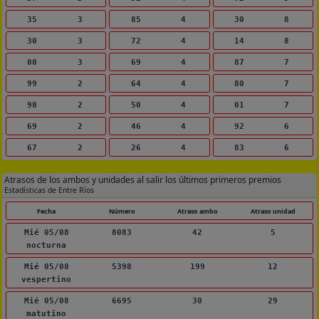
35
3
85
4
30
8
30
3
72
4
14
8
00
3
69
4
87
7
99
2
64
4
80
7
98
2
50
4
01
7
69
2
46
4
92
6
67
2
26
4
83
6
Atrasos de los ambos y unidades al salir los últimos primeros premios
Estadísticas de Entre Ríos
Fecha
Número
Atraso ambo
Atraso unidad
Mié 05/08
8083
42
5
nocturna
Mié 05/08
5398
199
12
vespertino
Mié 05/08
6695
30
29
matutino