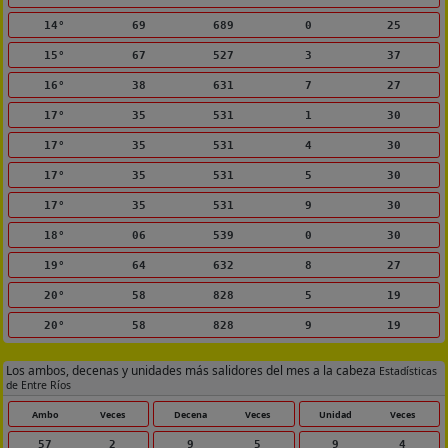
14°
69
689
0
25
15°
67
527
3
37
16°
38
631
7
27
17°
35
531
1
30
17°
35
531
4
30
17°
35
531
5
30
17°
35
531
9
30
18°
06
539
0
30
19°
64
632
8
27
20°
58
828
5
19
20°
58
828
9
19
Los ambos, decenas y unidades más salidores del mes a la cabeza
Estadísticas
de Entre Ríos
Ambo
Veces
Decena
Veces
Unidad
Veces
57
2
9
5
9
4