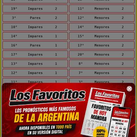
19°
Impares
2
11°
Menores
2
3°
Pares
2
12°
Menores
2
10°
Impares
2
14°
Mayores
2
14°
Impares
1
15°
Mayores
2
16°
Pares
1
17°
Menores
2
17°
Impares
1
20°
Menores
2
13°
Impares
1
8°
Menores
2
12°
Impares
1
7°
Mayores
2
11°
Impares
1
3°
Mayores
2
9°
Impares
1
4°
Mayores
2
8°
Pares
1
2°
Menores
1
7°
Pares
1
16°
Menores
1
6°
Impares
1
5°
Menores
1
5°
Pares
1
6°
Menores
1