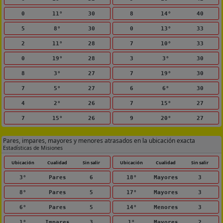
0
11°
30
8
14°
40
5
8°
30
0
13°
33
2
11°
28
7
10°
33
0
19°
28
3
3°
30
8
3°
27
7
19°
30
7
5°
27
6
6°
30
4
2°
26
7
15°
27
7
15°
26
9
20°
27
Pares, impares, mayores y menores atrasados en la ubicación exacta
Estadísticas de Misiones
Ubicación
Cualidad
Sin salir
Ubicación
Cualidad
Sin salir
3°
Pares
6
18°
Mayores
3
8°
Pares
5
17°
Mayores
3
6°
Pares
5
14°
Menores
3
1°
Impares
3
1°
Mayores
2