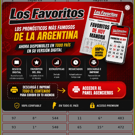
2°
Impares
1
9°
Mayores
1
20°
Pares
1
11°
Mayores
1
Pares: 0-2-4-6-8. Impares: 1-3-5-7-9.
Menores: 0-1-2-3-4. Mayores: 5-6-7-8-9.
Ambos atrasados en la ubicación exacta
Estadísticas de Misiones
Ambo
Ubicación
Sin salir
Ambo
Ubicación
Sin salir
67
13°
890
43
12°
533
55
15°
837
12
16°
519
13
13°
776
66
12°
514
31
18°
756
08
11°
508
28
14°
663
08
1°
504
32
3°
601
89
19°
495
32
1°
556
28
4°
484
97
8°
544
11
6°
483
93
1°
540
65
15°
472