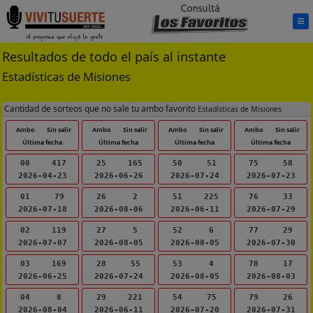
Resultados de todo el país al instante
Estadísticas de Misiones
Cantidad de sorteos que no sale tu ambo favorito
Estadísticas de Misiones
Ambo
Sin salir
Ambo
Sin salir
Ambo
Sin salir
Ambo
Sin salir
Última fecha
Última fecha
Última fecha
Última fecha
00
417
25
165
50
51
75
58
2026-04-23
2026-06-26
2026-07-24
2026-07-23
01
79
26
2
51
225
76
33
2026-07-18
2026-08-06
2026-06-11
2026-07-29
02
119
27
5
52
6
77
29
2026-07-07
2026-08-05
2026-08-05
2026-07-30
03
169
28
55
53
4
78
17
2026-06-25
2026-07-24
2026-08-05
2026-08-03
04
8
29
221
54
75
79
26
2026-08-04
2026-06-11
2026-07-20
2026-07-31