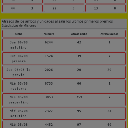
44
3
29
5
13
8
Atrasos de los ambos y unidades al salir los últimos primeros premios
Estadísticas de Misiones
Fecha
Número
Atraso ambo
Atraso unidad
Jue 06/08
6244
42
1
matutino
Jue 06/08
1524
39
7
primera
Jue 06/08 la
2026
20
20
previa
Mié 05/08
8733
66
1
nocturna
Mié 05/08
3853
259
7
vespertino
Mié 05/08
7327
95
24
matutino
Mié 05/08
4452
97
60