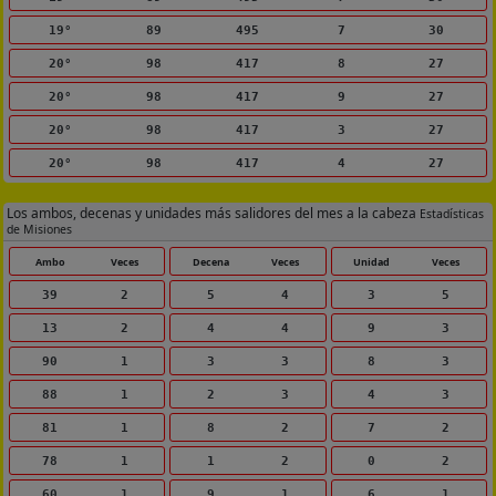
19°
89
495
7
30
20°
98
417
8
27
20°
98
417
9
27
20°
98
417
3
27
20°
98
417
4
27
Los ambos, decenas y unidades más salidores del mes a la cabeza
Estadísticas
de Misiones
Ambo
Veces
Decena
Veces
Unidad
Veces
39
2
5
4
3
5
13
2
4
4
9
3
90
1
3
3
8
3
88
1
2
3
4
3
81
1
8
2
7
2
78
1
1
2
0
2
60
1
9
1
6
1