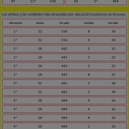
07
11°
534
24
3°
469
Los ambos y las unidades más atrasadas por ubicación
Estadísticas de Misiones
Ubicación
Ambo
Sin salir
Unidad
Sin salir
1°
32
556
0
20
1°
32
556
9
20
2°
28
443
2
22
2°
28
443
3
22
2°
28
443
5
22
2°
28
443
8
22
3°
32
601
3
30
3°
32
601
5
30
4°
28
484
4
16
4°
28
484
6
16
4°
28
484
8
16
4°
28
484
1
16