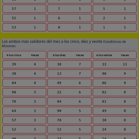
57
1
7
1
5
1
55
1
6
1
2
1
53
1
0
1
1
1
Los ambos más salidores del mes a los cinco, diez y veinte
Estadísticas de
Misiones
A los cinco
Veces
A los diez
Veces
A los veinte
Veces
39
4
38
7
33
11
38
4
13
7
90
9
04
4
49
6
06
9
90
3
22
6
82
8
78
3
04
6
81
8
64
3
90
5
49
8
57
3
78
5
38
8
52
3
52
5
24
8
49
3
33
5
14
8