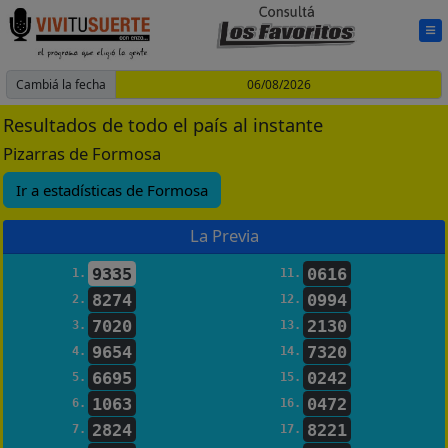
Cambiá la fecha
Resultados de todo el país al instante
Pizarras de Formosa
Ir a estadísticas de Formosa
La Previa
9335
0616
1.
11.
8274
0994
2.
12.
7020
2130
3.
13.
9654
7320
4.
14.
6695
0242
5.
15.
1063
0472
6.
16.
2824
8221
7.
17.