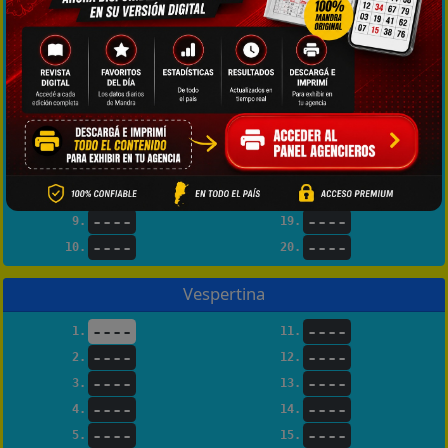
----
----
1.
11.
----
----
2.
12.
----
----
3.
13.
----
----
4.
14.
----
----
5.
15.
----
----
6.
16.
----
----
7.
17.
----
----
8.
18.
----
----
9.
19.
----
----
10.
20.
Vespertina
----
----
1.
11.
----
----
2.
12.
----
----
3.
13.
----
----
4.
14.
----
----
5.
15.