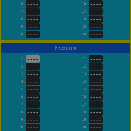
----
----
6.
16.
----
----
7.
17.
----
----
8.
18.
----
----
9.
19.
----
----
10.
20.
Nocturna
----
----
1.
11.
----
----
2.
12.
----
----
3.
13.
----
----
4.
14.
----
----
5.
15.
----
----
6.
16.
----
----
7.
17.
----
----
8.
18.
----
----
9.
19.
----
----
10.
20.