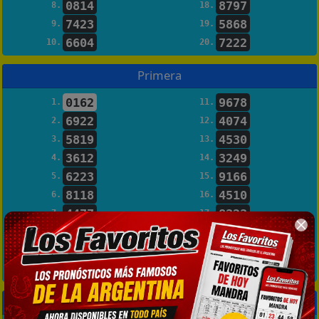
0814
8797
8.
18.
7423
5868
9.
19.
6604
7222
10.
20.
Primera
0162
9678
1.
11.
6922
4074
2.
12.
5819
4530
3.
13.
3612
3249
4.
14.
6223
9166
5.
15.
8118
4510
6.
16.
4477
8323
7.
17.
7921
8292
8.
18.
4552
5077
9.
19.
2054
3551
10.
20.
Matutina