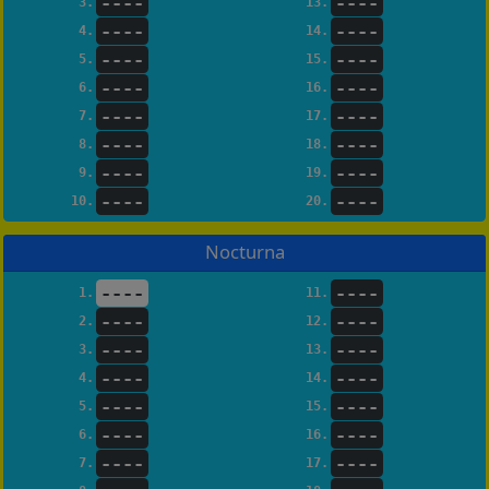
----
----
3.
13.
----
----
4.
14.
----
----
5.
15.
----
----
6.
16.
----
----
7.
17.
----
----
8.
18.
----
----
9.
19.
----
----
10.
20.
Nocturna
----
----
1.
11.
----
----
2.
12.
----
----
3.
13.
----
----
4.
14.
----
----
5.
15.
----
----
6.
16.
----
----
7.
17.