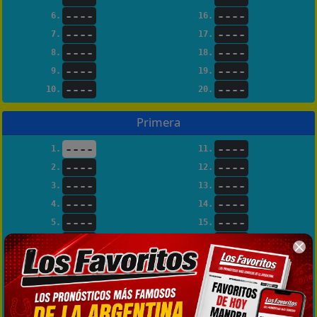
----
----
6.
16.
----
----
7.
17.
----
----
8.
18.
----
----
9.
19.
----
----
10.
20.
Primera
----
----
1.
11.
----
----
2.
12.
----
----
3.
13.
----
----
4.
14.
----
----
5.
15.
----
----
6.
16.
----
----
7.
17.
----
----
8.
18.
----
----
9.
19.
----
----
10.
20.