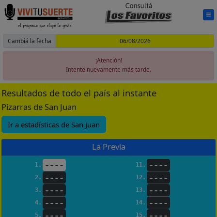
Cambiá la fecha
¡Atención!
Intente nuevamente más tarde.
Resultados de todo el país al instante
Pizarras de San Juan
Ir a estadísticas de San Juan
La Previa
----
----
1.
11.
----
----
2.
12.
----
----
3.
13.
----
----
4.
14.
----
----
5.
15.