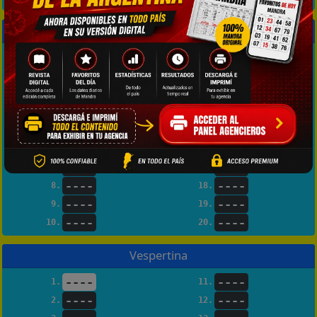
Matutina
----
----
1.
11.
----
----
2.
12.
----
----
3.
13.
----
----
4.
14.
----
----
5.
15.
----
----
6.
16.
----
----
7.
17.
----
----
8.
18.
----
----
9.
19.
----
----
10.
20.
Vespertina
----
----
1.
11.
----
----
2.
12.