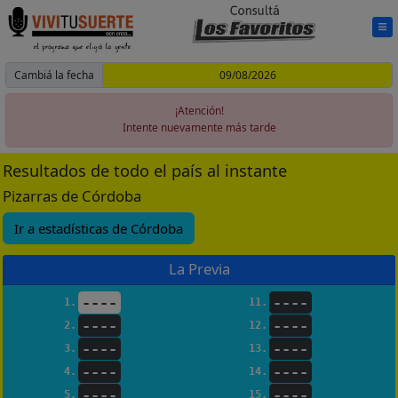
Cambiá la fecha
¡Atención!
Intente nuevamente más tarde
Resultados de todo el país al instante
Pizarras de Córdoba
Ir a estadísticas de Córdoba
La Previa
----
----
1.
11.
----
----
2.
12.
----
----
3.
13.
----
----
4.
14.
----
----
5.
15.