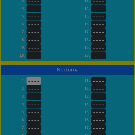
----
----
3.
13.
----
----
4.
14.
----
----
5.
15.
----
----
6.
16.
----
----
7.
17.
----
----
8.
18.
----
----
9.
19.
----
----
10.
20.
Nocturna
----
----
1.
11.
----
----
2.
12.
----
----
3.
13.
----
----
4.
14.
----
----
5.
15.
----
----
6.
16.
----
----
7.
17.