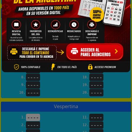
Matutina
----
----
1.
11.
----
----
2.
12.
----
----
3.
13.
----
----
4.
14.
----
----
5.
15.
----
----
6.
16.
----
----
7.
17.
----
----
8.
18.
----
----
9.
19.
----
----
10.
20.
Vespertina
----
----
1.
11.
----
----
2.
12.