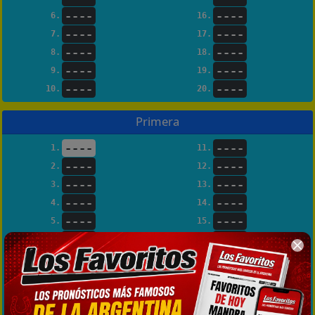
----
----
6.
16.
----
----
7.
17.
----
----
8.
18.
----
----
9.
19.
----
----
10.
20.
Primera
----
----
1.
11.
----
----
2.
12.
----
----
3.
13.
----
----
4.
14.
----
----
5.
15.
----
----
6.
16.
----
----
7.
17.
----
----
8.
18.
----
----
9.
19.
----
----
10.
20.