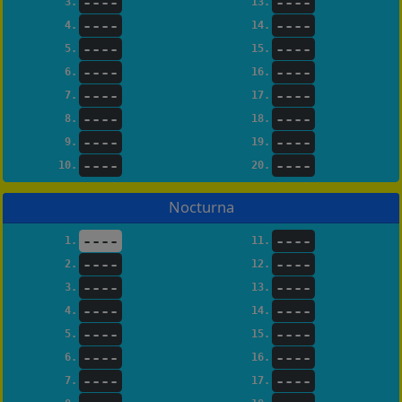
----
----
3.
13.
----
----
4.
14.
----
----
5.
15.
----
----
6.
16.
----
----
7.
17.
----
----
8.
18.
----
----
9.
19.
----
----
10.
20.
Nocturna
----
----
1.
11.
----
----
2.
12.
----
----
3.
13.
----
----
4.
14.
----
----
5.
15.
----
----
6.
16.
----
----
7.
17.