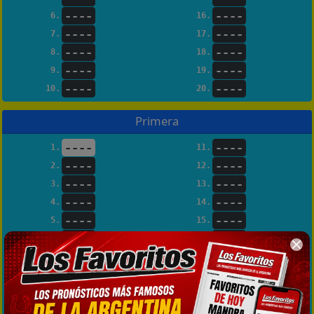
----
----
6.
16.
----
----
7.
17.
----
----
8.
18.
----
----
9.
19.
----
----
10.
20.
Primera
----
----
1.
11.
----
----
2.
12.
----
----
3.
13.
----
----
4.
14.
----
----
5.
15.
----
----
6.
16.
----
----
7.
17.
----
----
8.
18.
----
----
9.
19.
----
----
10.
20.