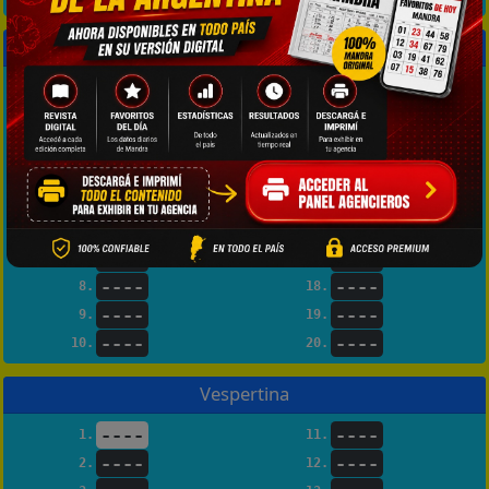
Matutina
----
----
1.
11.
----
----
2.
12.
----
----
3.
13.
----
----
4.
14.
----
----
5.
15.
----
----
6.
16.
----
----
7.
17.
----
----
8.
18.
----
----
9.
19.
----
----
10.
20.
Vespertina
----
----
1.
11.
----
----
2.
12.