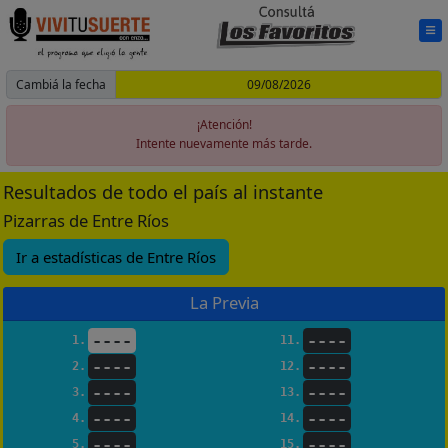
Cambiá la fecha
¡Atención!
Intente nuevamente más tarde.
Resultados de todo el país al instante
Pizarras de Entre Ríos
Ir a estadísticas de Entre Ríos
La Previa
----
----
1.
11.
----
----
2.
12.
----
----
3.
13.
----
----
4.
14.
----
----
5.
15.